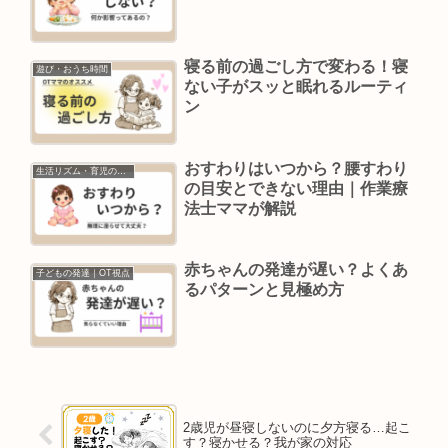
寝る前の過ごし方で変わる！寝
遊び・おうち時間
ない子がスッと眠れるルーティ
ン
おすわりはいつから？腰すわり
生活リズム・育児の悩み
の目安とできない理由｜作業療
法士ママが解説
赤ちゃんの発達が遅い？よくあ
子どもの発達｜OT視点
るパターンと見極め方
2歳児が昼寝しないのに夕方寝る…起こ
す？寝かせる？我が家の対応