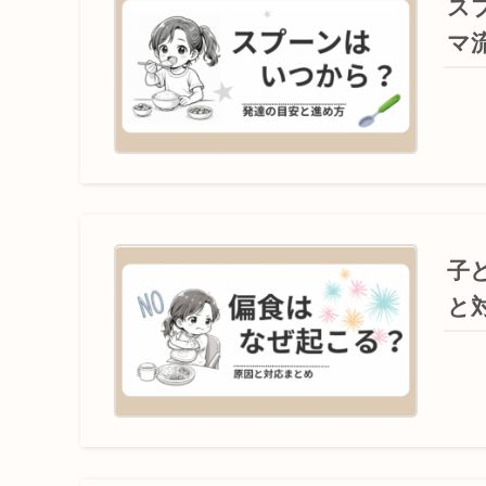
ス
マ
子
と