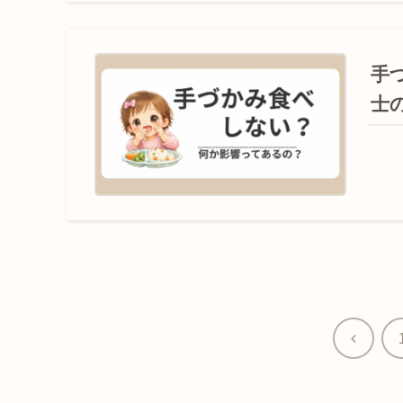
手
士
前
へ