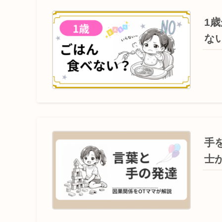
1
な
手
士