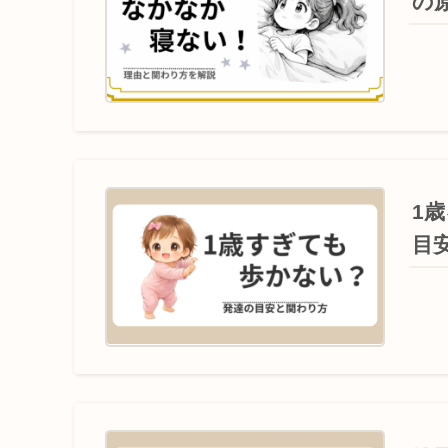
の
1
目