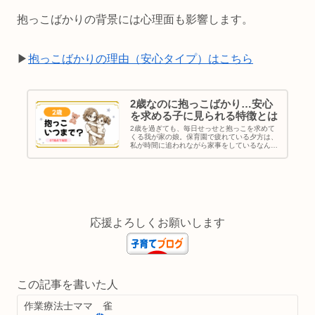
抱っこばかりの背景には心理面も影響します。
▶︎
抱っこばかりの理由（安心タイプ）はこちら
2歳なのに抱っこばかり…安心
を求める子に見られる特徴とは
2歳を過ぎても、毎日せっせと抱っこを求めて
くる我が家の娘。保育園で疲れている夕方は、
私が時間に追われながら家事をしているなんて
お構いなしに「ママ抱っこ」。買い物に行って
カートに乗せていていも、途中で「ママ抱っ
こ」。可愛いけれど、正直しんどい...
応援よろしくお願いします
この記事を書いた人
作業療法士ママ 雀