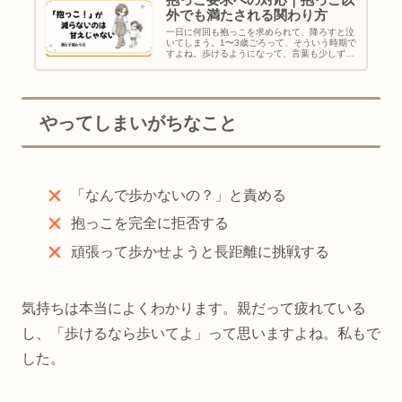
抱っこ要求への対応｜抱っこ以
外でも満たされる関わり方
一日に何回も抱っこを求められて、降ろすと泣
いてしまう。1〜3歳ごろって、そういう時期で
すよね。歩けるようになって、言葉も少しずつ
出てきて、一見「もうちょっと一人でできそ
う」と思うのに、むしろ抱っこを求める回数が
増えた、と感じる方も少なくあり...
やってしまいがちなこと
「なんで歩かないの？」と責める
抱っこを完全に拒否する
頑張って歩かせようと長距離に挑戦する
気持ちは本当によくわかります。親だって疲れている
し、「歩けるなら歩いてよ」って思いますよね。私もで
した。