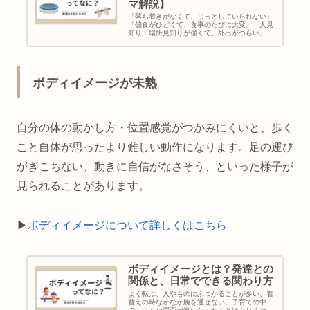
マ解説】
「落ち着きがなくて、じっとしていられない」
「偏食がひどくて、食事のたびに大変」「人見
知り・場所見知りが強くて、外出がつらい」子
育ての中で、こんな悩みを感じたことはありま
せんか？実は、こうした様子の背景に「感覚統
合」の発達が関わっていることが…
ボディイメージが未熟
自分の体の動かし方・位置感覚がつかみにくいと、歩く
こと自体が思ったより難しい動作になります。足の運び
がぎこちない、動きに自信がなさそう、といった様子が
見られることがあります。
▶
ボディイメージについて詳しくはこちら
ボディイメージとは？発達との
関係と、日常でできる関わり方
よく転ぶ、人やものにぶつかることが多い、着
替えの時なかなか腕を通せない。子育ての中