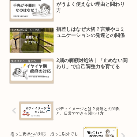
がうまく使えない理由と関わり
方
指差しはなぜ大切？言葉やコミ
子どもの発達｜OT視点
ュニケーションの発達との関係
2歳の癇癪対処法｜「止めない関
生活リズム・育児の悩み
わり」で自己調整力を育てる
ボディイメージとは？発達との関係
と、日常でできる関わり方
抱っこ要求への対応｜抱っこ以外でも