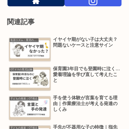
関連記事
イヤイヤ期がない子は大丈夫？
生活リズム・育児の悩み
問題ないケースと注意サイン
保育園3年目でも登園時に泣く…
OTママの育児記録
愛着理論を学び直して考えたこ
と
手を使う体験が言葉を育てる理
子どもの発達｜OT視点
由｜作業療法士が考える発達の
しくみ
手先が不器用な子の特徴｜指先
子どもの発達｜OT視点