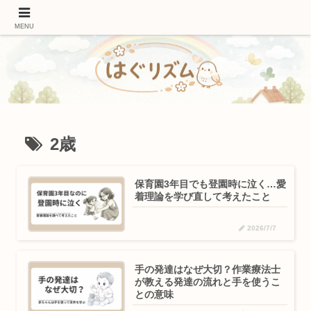
作業療法士ママが伝える｜発達を促す遊びと関わり方
MENU
2歳
保育園3年目でも登園時に泣く…愛
着理論を学び直して考えたこと
2026/7/7
手の発達はなぜ大切？作業療法士
が教える発達の流れと手を使うこ
との意味